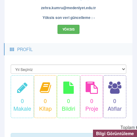
zehra.kumru@medeniyet.edu.tr
Yöksis son veri güncelleme : -
YÖKSIS
PROFİL
0
0
0
0
0
Makale
Kitap
Bildiri
Proje
Atıflar
Toplam
Bilgi Görüntüleme