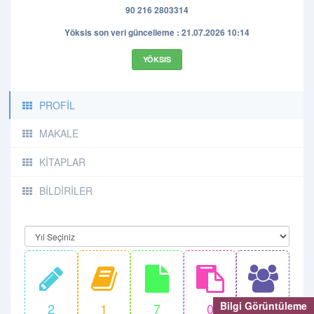
90 216 2803314
Yöksis son veri güncelleme : 21.07.2026 10:14
YÖKSIS
PROFİL
MAKALE
KİTAPLAR
BİLDİRİLER
Bilgi Görüntüleme
2
1
7
0
0