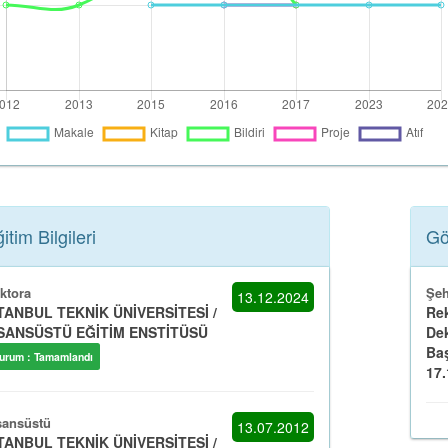
itim Bilgileri
Gö
ktora
Şeh
13.12.2024
TANBUL TEKNİK ÜNİVERSİTESİ /
Rek
SANSÜSTÜ EĞİTİM ENSTİTÜSÜ
Dek
Baş
urum : Tamamlandı
17.1
sansüstü
13.07.2012
TANBUL TEKNİK ÜNİVERSİTESİ /