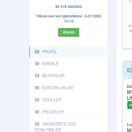
90 216 2802462
Yöksis son veri güncelleme : 6.07.2026
12:12
YÖKSIS
PROFİL
MAKALE
Eğ
BİLDİRİLER
Do
EDİTÖRLÜKLER
İS
Lİ
ÖDÜLLER
D
PROJELER
ÜNİVERSİTE DIŞI
Li
DENEYİMLER
İS