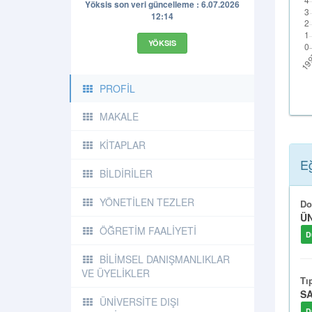
Yöksis son veri güncelleme : 6.07.2026
12:14
YÖKSIS
PROFİL
MAKALE
KİTAPLAR
Eğ
BİLDİRİLER
YÖNETİLEN TEZLER
Do
ÜN
ÖĞRETİM FAALİYETİ
D
BİLİMSEL DANIŞMANLIKLAR
VE ÜYELİKLER
Tı
SA
ÜNİVERSİTE DIŞI
D