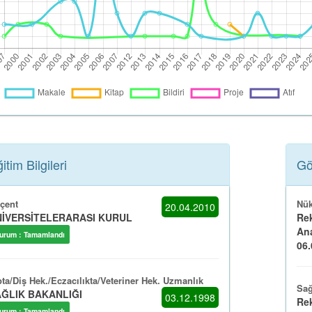
itim Bilgileri
Gö
çent
Nük
20.04.2010
İVERSİTELERARASI KURUL
Rek
Ana
urum : Tamamlandı
06.0
pta/Diş Hek./Eczacılıkta/Veteriner Hek. Uzmanlık
Sağ
ĞLIK BAKANLIĞI
03.12.1998
Rek
urum : Tamamlandı