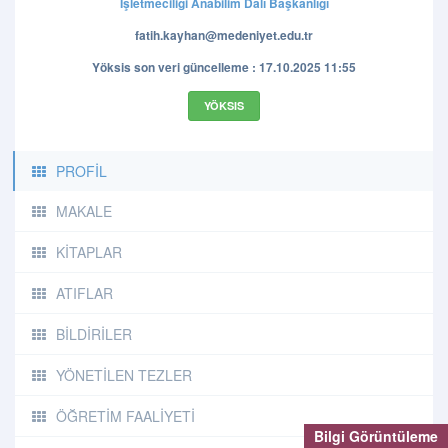
İşletmeciliği Anabilim Dalı Başkanlığı
fatih.kayhan@medeniyet.edu.tr
Yöksis son veri güncelleme : 17.10.2025 11:55
YÖKSIS
PROFİL
MAKALE
KİTAPLAR
ATIFLAR
BİLDİRİLER
YÖNETİLEN TEZLER
ÖĞRETİM FAALİYETİ
Bilgi Görüntüleme