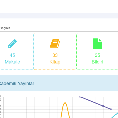
45
33
35
Makale
Kitap
Bildiri
ademik Yayınlar