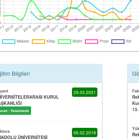
itim Bilgileri
Gö
çent
Fak
29.03.2021
İVERSİTELERARASI KURUL
Rek
ŞKANLIĞI
Ku
13.1
urum : Tamamlandı
Yük
ktora
06.02.2018
Rek
ADOLU ÜNİVERSİTESİ