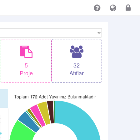
5
32
Proje
Atıflar
Toplam
172
Adet Yayınınız Bulunmaktadır