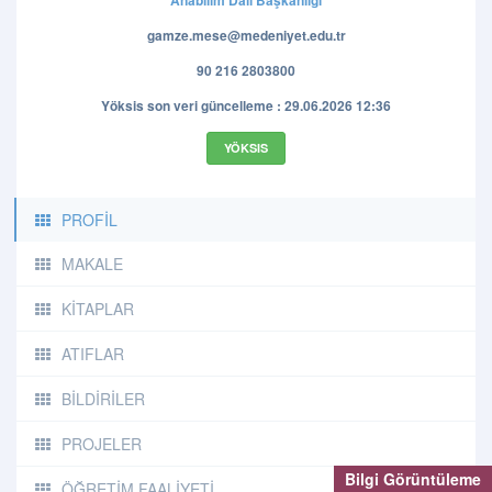
Anabilim Dalı Başkanlığı
gamze.mese@medeniyet.edu.tr
90 216 2803800
Yöksis son veri güncelleme : 29.06.2026 12:36
YÖKSIS
PROFİL
MAKALE
KİTAPLAR
ATIFLAR
BİLDİRİLER
PROJELER
Bilgi Görüntüleme
ÖĞRETİM FAALİYETİ