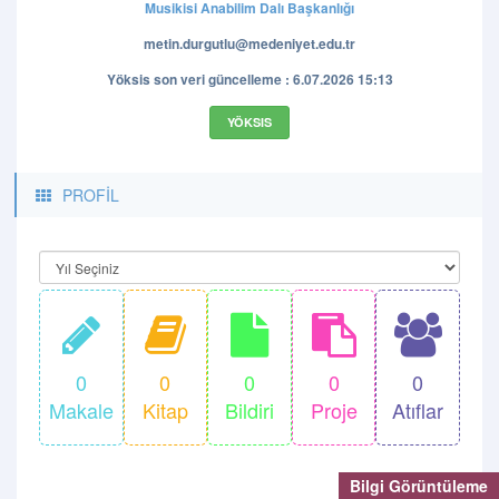
Musikisi Anabilim Dalı Başkanlığı
metin.durgutlu@medeniyet.edu.tr
Yöksis son veri güncelleme : 6.07.2026 15:13
YÖKSIS
PROFİL
0
0
0
0
0
Makale
Kitap
Bildiri
Proje
Atıflar
Toplam
Bilgi Görüntüleme