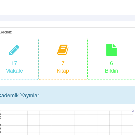
17
7
6
Makale
Kitap
Bildiri
ademik Yayınlar