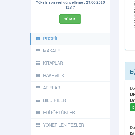
Yöksis son veri güncelleme : 29.06.2026
12:17
YÖKSIS
PROFİL
MAKALE
KİTAPLAR
Eğ
HAKEMLİK
ATIFLAR
Do
ÜN
BİLDİRİLER
BA
D
EDİTÖRLÜKLER
YÖNETİLEN TEZLER
Do
İS