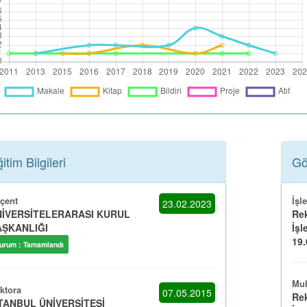
itim Bilgileri
Gö
çent
İşl
23.02.2023
İVERSİTELERARASI KURUL
Rek
ŞKANLIĞI
İşl
19.0
urum : Tamamlandı
Muh
ktora
07.05.2015
Rek
TANBUL ÜNİVERSİTESİ