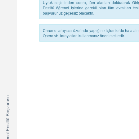
Uyruk seçiminden sonra, tüm alanları doldurarak Giriş'e
Enstitü öğrenci işlerine gerekli olan tüm evrakları te
başvurunuz geçersiz olacaktır.
Chrome tarayıcısı üzerinde yaptığınız işlemlerde hata a
Opera vb. tarayıcıları kullanmanız önerilmektedir.
Uluslararası Öğrenci Enstitü Başvurusu