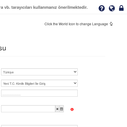
vb. tarayıcıları kullanmanız önerilmektedir.
Click the World Icon to change Language
su