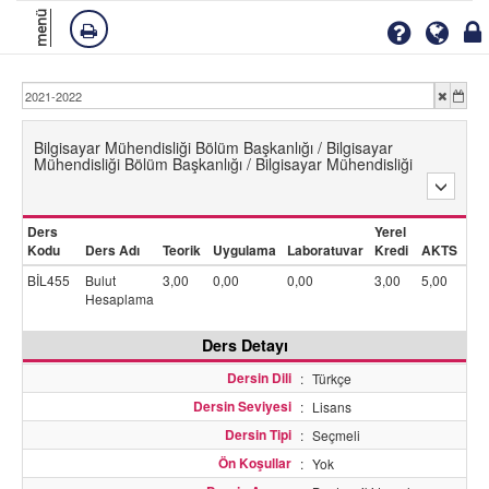
menü
Bilgisayar Mühendisliği Bölüm Başkanlığı / Bilgisayar
Mühendisliği Bölüm Başkanlığı / Bilgisayar Mühendisliği
Ders
Yerel
Kodu
Ders Adı
Teorik
Uygulama
Laboratuvar
Kredi
AKTS
BİL455
Bulut
3,00
0,00
0,00
3,00
5,00
Hesaplama
Ders Detayı
Dersin Dili
:
Türkçe
Dersin Seviyesi
:
Lisans
Dersin Tipi
:
Seçmeli
Ön Koşullar
:
Yok