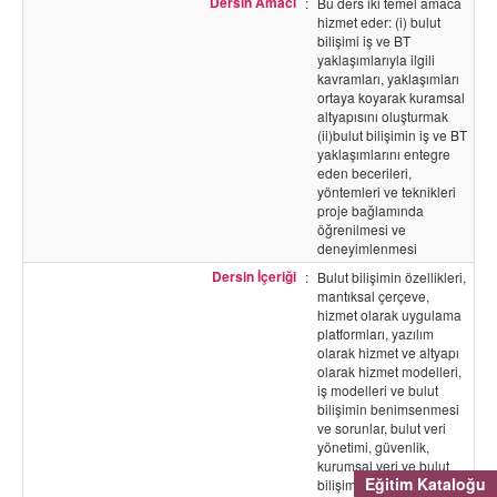
Dersin Amacı
:
Bu ders iki temel amaca
hizmet eder: (i) bulut
bilişimi iş ve BT
yaklaşımlarıyla ilgili
kavramları, yaklaşımları
ortaya koyarak kuramsal
altyapısını oluşturmak
(ii)bulut bilişimin iş ve BT
yaklaşımlarını entegre
eden becerileri,
yöntemleri ve teknikleri
proje bağlamında
öğrenilmesi ve
deneyimlenmesi
Dersin İçeriği
:
Bulut bilişimin özellikleri,
mantıksal çerçeve,
hizmet olarak uygulama
platformları, yazılım
olarak hizmet ve altyapı
olarak hizmet modelleri,
iş modelleri ve bulut
bilişimin benimsenmesi
ve sorunlar, bulut veri
yönetimi, güvenlik,
kurumsal veri ve bulut
Eğitim Kataloğu
bilişim entegrasyonu,