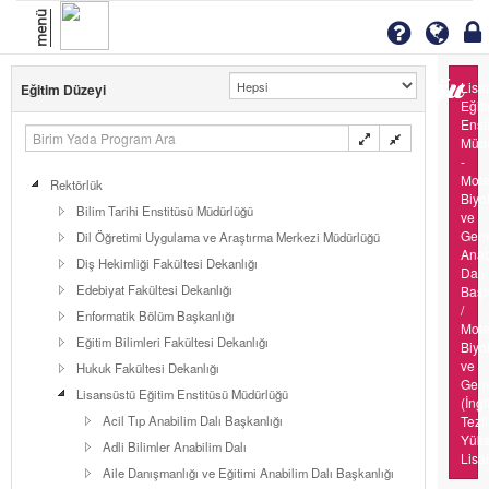
menü
Lisa
Eğitim Düzeyi
Eğit
Enst
Müd
-
Mole
Rektörlük
Biyol
Bilim Tarihi Enstitüsü Müdürlüğü
ve
Gene
Dil Öğretimi Uygulama ve Araştırma Merkezi Müdürlüğü
Anab
Diş Hekimliği Fakültesi Dekanlığı
Dalı
Edebiyat Fakültesi Dekanlığı
Başk
/
Enformatik Bölüm Başkanlığı
Mole
Eğitim Bilimleri Fakültesi Dekanlığı
Biyol
ve
Hukuk Fakültesi Dekanlığı
Gene
Lisansüstü Eğitim Enstitüsü Müdürlüğü
(İngi
Acil Tıp Anabilim Dalı Başkanlığı
Tezli
Yük
Adli Bilimler Anabilim Dalı
Lisa
Aile Danışmanlığı ve Eğitimi Anabilim Dalı Başkanlığı