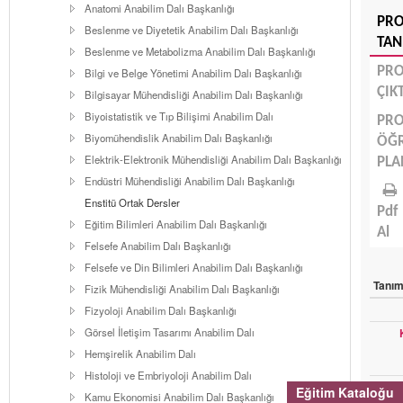
Anatomi Anabilim Dalı Başkanlığı
PR
Beslenme ve Diyetetik Anabilim Dalı Başkanlığı
TAN
Beslenme ve Metabolizma Anabilim Dalı Başkanlığı
PR
Bilgi ve Belge Yönetimi Anabilim Dalı Başkanlığı
ÇIK
Bilgisayar Mühendisliği Anabilim Dalı Başkanlığı
Biyoistatistik ve Tıp Bilişimi Anabilim Dalı
PR
Biyomühendislik Anabilim Dalı Başkanlığı
ÖĞ
Elektrik-Elektronik Mühendisliği Anabilim Dalı Başkanlığı
PLA
Endüstri Mühendisliği Anabilim Dalı Başkanlığı
Enstitü Ortak Dersler
Pdf
Eğitim Bilimleri Anabilim Dalı Başkanlığı
Al
Felsefe Anabilim Dalı Başkanlığı
Felsefe ve Din Bilimleri Anabilim Dalı Başkanlığı
Tanı
Fizik Mühendisliği Anabilim Dalı Başkanlığı
Fizyoloji Anabilim Dalı Başkanlığı
Görsel İletişim Tasarımı Anabilim Dalı
Hemşirelik Anabilim Dalı
Histoloji ve Embriyoloji Anabilim Dalı
D
Eğitim Kataloğu
Kamu Ekonomisi Anabilim Dalı Başkanlığı
D